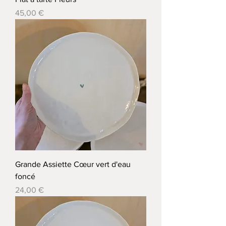
Prix
45,00 €
Grande Assiette Cœur vert d'eau
foncé
Prix
24,00 €