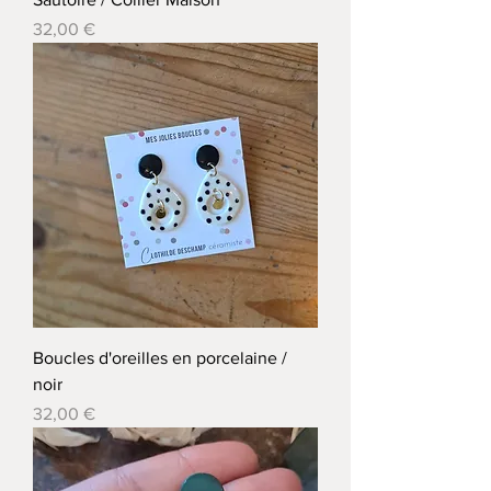
Prix
32,00 €
Boucles d'oreilles en porcelaine /
noir
Prix
32,00 €