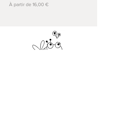
Prix promotionnel
À partir de
16,00 €