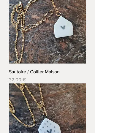
Sautoire / Collier Maison
Prix
32,00 €