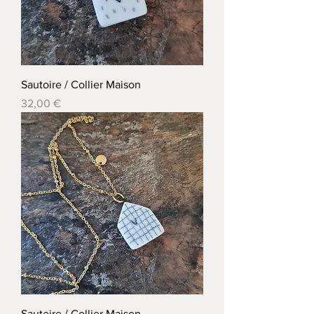
Sautoire / Collier Maison
Prix
32,00 €
Sautoire / Collier Maison