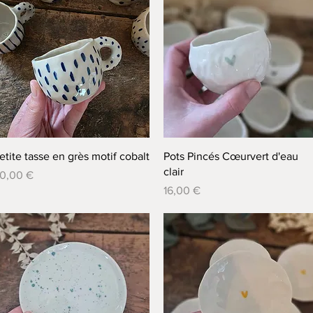
Aperçu rapide
Aperçu rapide
etite tasse en grès motif cobalt
Pots Pincés Cœurvert d'eau
clair
rix
0,00 €
Prix
16,00 €