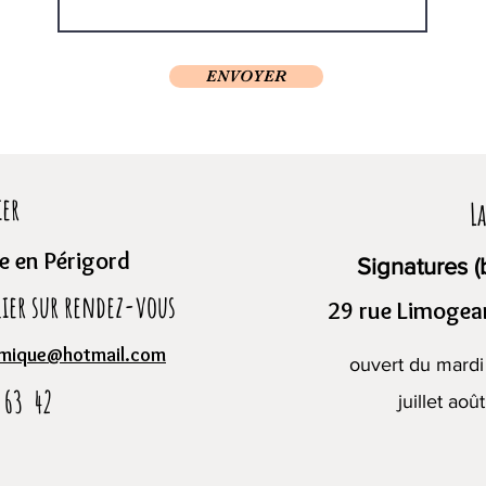
ENVOYER
ier
L
 en Périgord
Signatures (
elier sur rendez-vous
29 rue Limogea
amique@hotmail.com
ouvert du mardi
 63 42
juillet aoû