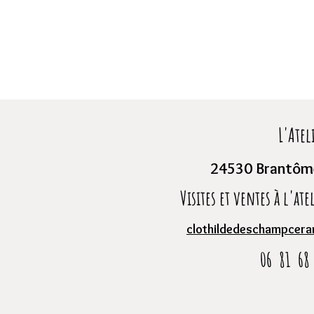
L'Atel
24530 Brantôme
Visites et ventes à l'at
clothildedeschampcer
06 81 68