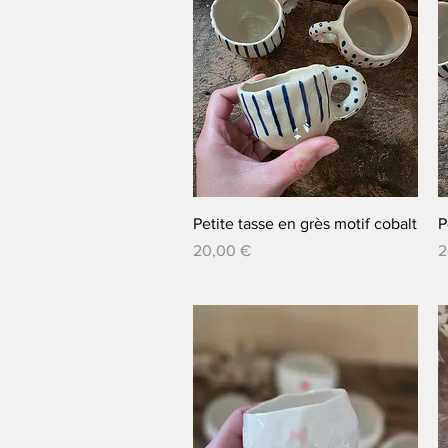
Aperçu rapide
Petite tasse en grès motif cobalt
P
Prix
P
20,00 €
2