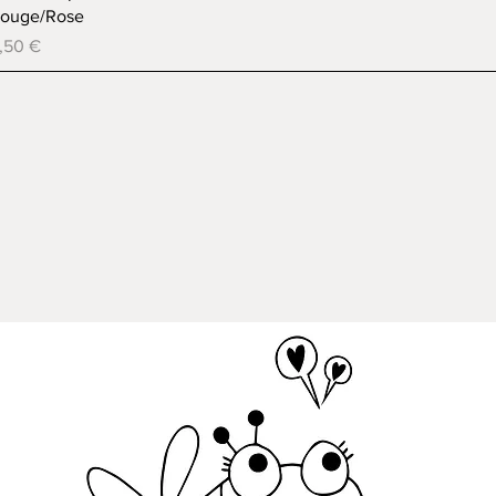
ouge/Rose
rix
,50 €