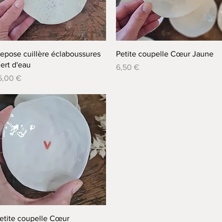
Aperçu rapide
Aperçu rapide
epose cuillère éclaboussures
Petite coupelle Cœur Jaune
ert d'eau
Prix
6,50 €
rix
6,00 €
Aperçu rapide
etite coupelle Cœur