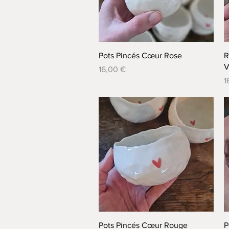
Aperçu rapide
Pots Pincés Cœur Rose
R
V
Prix
16,00 €
P
1
Aperçu rapide
Pots Pincés Cœur Rouge
P