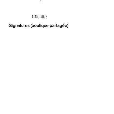
!
La Boutique
Signatures (boutique partagée)
29 rue Limogeanne - 24000 Périgueux
ouvert du mardi au samedi de 10h à 18h
juillet août : ouvert les lundis
L'Atelier