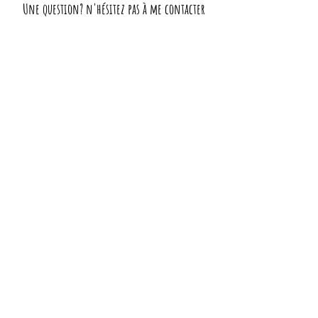
Une question? n'hésitez pas à me contacter
!
La Boutique
Signatures (boutique partagée)
29 rue Limogeanne - 24000 Périgueux
ouvert du mardi au samedi de 10h à 18h
juillet août : ouvert les lundis