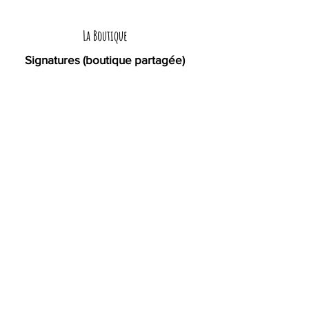
La Boutique
Signatures (boutique partagée)
29 rue Limogeanne - 24000 Périgueux
ouvert du mardi au samedi de 10h à 18h
juillet août : ouvert les lundis
L'Atelier
24530 Brantôme en Périgord